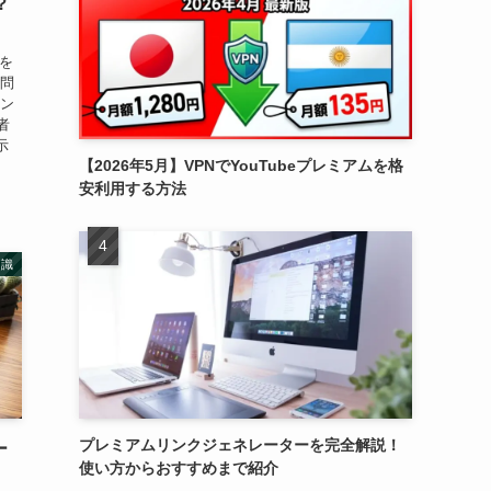
？
告を
疑問
テン
者
示
【2026年5月】VPNでYouTubeプレミアムを格
安利用する方法
知識
プレミアムリンクジェネレーターを完全解説！
ー
使い方からおすすめまで紹介