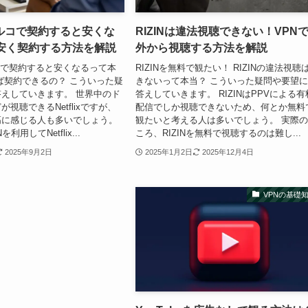
xをトルコで契約すると安くな
RIZINは違法視聴できない！VPN
で安く契約する方法を解説
外から視聴する方法を解説
トルコで契約すると安くなるって本
RIZINを無料で観たい！ RIZINの違法視聴
ば契約できるの？ こういった疑
きないって本当？ こういった疑問や要望
えしていきます。 世界中のド
答えしていきます。 RIZINはPPVによる有
視聴できるNetflixですが、
配信でしか視聴できないため、何とか無料
高に感じる人も多いでしょう。
観たいと考える人は多いでしょう。 実際
利用してNetflix...
ころ、RIZINを無料で視聴するのは難し...
2025年9月2日
2025年1月2日
2025年12月4日
VPNの基礎