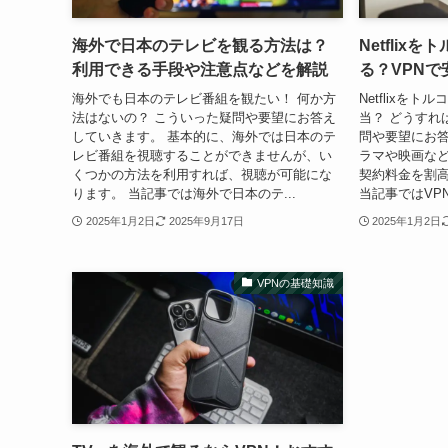
海外で日本のテレビを観る方法は？
Netfli
利用できる手段や注意点などを解説
る？VPN
海外でも日本のテレビ番組を観たい！ 何か方
Netflixを
法はないの？ こういった疑問や要望にお答え
当？ どうすれ
していきます。 基本的に、海外では日本のテ
問や要望にお答
レビ番組を視聴することができませんが、い
ラマや映画などが
くつかの方法を利用すれば、視聴が可能にな
契約料金を割
ります。 当記事では海外で日本のテ...
当記事ではVPNを
2025年1月2日
2025年9月17日
2025年1月2日
VPNの基礎知識