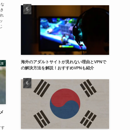
うな
いき
され
ッ
じ
海外のアダルトサイトが見れない理由とVPNで
知識
の解決方法を解説！おすすめVPNも紹介
るメ
すす