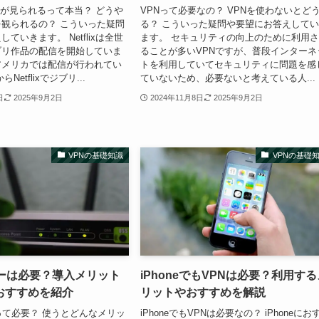
ジブリが見られるって本当？ どうや
VPNって必要なの？ VPNを使わないとど
観られるの？ こういった疑問
る？ こういった疑問や要望にお答えして
ていきます。 Netflixは全世
ます。 セキュリティの向上のために利用
ブリ作品の配信を開始していま
ることが多いVPNですが、普段インターネ
アメリカでは配信が行われてい
トを利用していてセキュリティに問題を感
Netflixでジブリ...
ていないため、必要ないと考えている人...
日
2025年9月2日
2024年11月8日
2025年9月2日
VPNの基礎知識
VPNの基礎
ターは必要？導入メリット
iPhoneでもVPNは必要？利用す
おすすめを紹介
リットやおすすめを解説
って必要？ 使うとどんなメリッ
iPhoneでもVPNは必要なの？ iPhoneにお