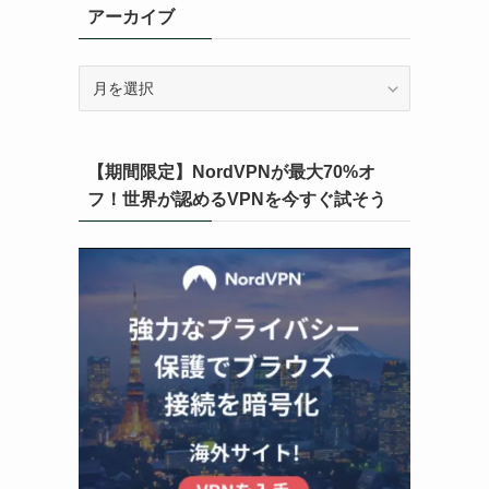
アーカイブ
ア
ー
カ
イ
【期間限定】NordVPNが最大70%オ
ブ
フ！世界が認めるVPNを今すぐ試そう