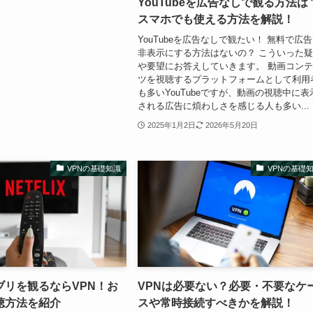
YouTubeを広告なしで観る方法は
スマホでも使える方法を解説！
YouTubeを広告なしで観たい！ 無料で広
非表示にする方法はないの？ こういった
や要望にお答えしていきます。 動画コン
ツを視聴するプラットフォームとして利用
も多いYouTubeですが、動画の視聴中に表
される広告に煩わしさを感じる人も多い...
2025年1月2日
2026年5月20日
VPNの基礎知識
VPNの基礎
でジブリを観るならVPN！お
VPNは必要ない？必要・不要なケ
聴方法を紹介
スや常時接続すべきかを解説！