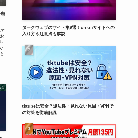
で海
ダークウェブのサイト集9選！onionサイトへの
はで
入り方や注意点も解説
にお
料
で
のと
知識
tktubeは安全？違法性・見れない原因・VPNで
の対策を徹底解説