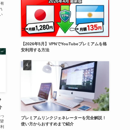
は有
れ
い
【2026年5月】VPNでYouTubeプレミアムを格
安利用する方法
ュー
？
介
いっ
プレミアムリンクジェネレーターを完全解説！
要望
使い方からおすすめまで紹介
で利