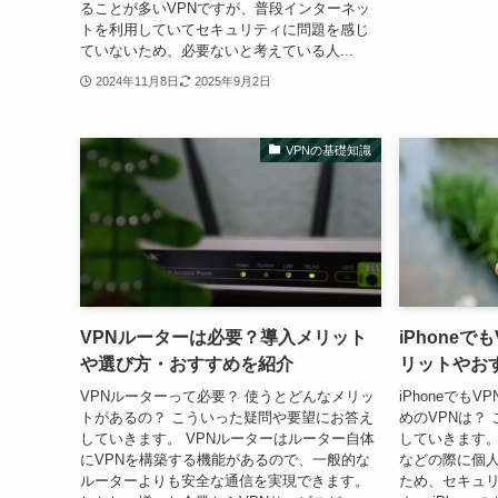
ることが多いVPNですが、普段インターネッ
トを利用していてセキュリティに問題を感じ
ていないため、必要ないと考えている人...
2024年11月8日
2025年9月2日
VPNの基礎知識
VPNルーターは必要？導入メリット
iPhone
や選び方・おすすめを紹介
リットやお
VPNルーターって必要？ 使うとどんなメリッ
iPhoneでもV
トがあるの？ こういった疑問や要望にお答え
めのVPNは？
していきます。 VPNルーターはルーター自体
していきます。 
にVPNを構築する機能があるので、一般的な
などの際に個
ルーターよりも安全な通信を実現できます。
ため、セキュ