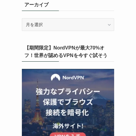
アーカイブ
ア
ー
カ
イ
【期間限定】NordVPNが最大70%オ
ブ
フ！世界が認めるVPNを今すぐ試そう