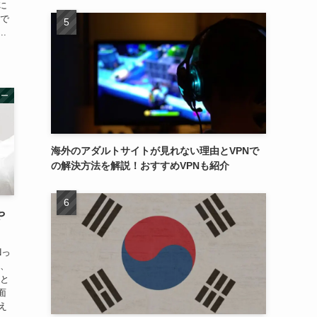
に
事で
.
ュー
海外のアダルトサイトが見れない理由とVPNで
の解決方法を解説！おすすめVPNも紹介
や
Nっ
り、
こと
面
え