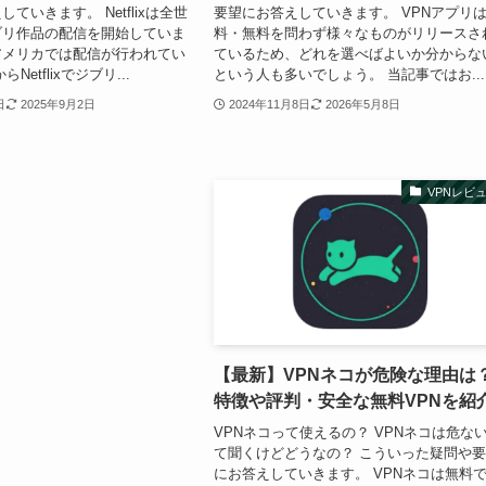
ていきます。 Netflixは全世
要望にお答えしていきます。 VPNアプリ
ブリ作品の配信を開始していま
料・無料を問わず様々なものがリリースさ
アメリカでは配信が行われてい
ているため、どれを選べばよいか分からな
Netflixでジブリ...
という人も多いでしょう。 当記事ではお...
日
2025年9月2日
2024年11月8日
2026年5月8日
VPNレビ
【最新】VPNネコが危険な理由は
特徴や評判・安全な無料VPNを紹
VPNネコって使えるの？ VPNネコは危な
て聞くけどどうなの？ こういった疑問や
にお答えしていきます。 VPNネコは無料