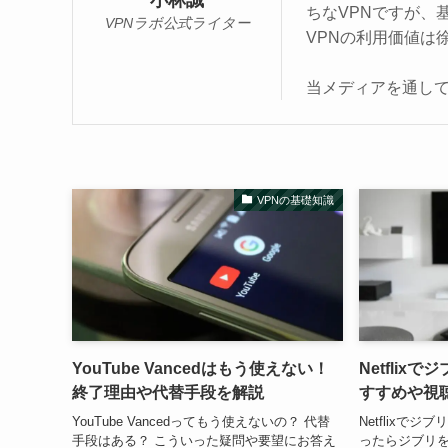
小林誠
ちなVPNですが、
VPNラボ公式ライター
VPNの利用価値は
当メディアを通して
VPNの基礎知識
YouTube Vancedはもう使えない！
Netflix
終了理由や代替手段を解説
すすめや視
YouTube Vancedってもう使えないの？ 代替
Netflixで
手段はある？ こういった疑問や要望にお答え
ったらジブリを