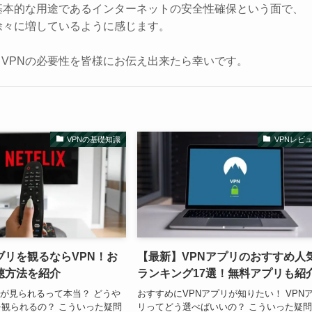
基本的な用途であるインターネットの安全性確保という面で、
徐々に増しているように感じます。
VPNの必要性を皆様にお伝え出来たら幸いです。
VPNの基礎知識
VPNレビ
でジブリを観るならVPN！お
【最新】VPNアプリのおすすめ人
聴方法を紹介
ランキング17選！無料アプリも紹
ジブリが見られるって本当？ どうや
おすすめにVPNアプリが知りたい！ VPN
観られるの？ こういった疑問
リってどう選べばいいの？ こういった疑