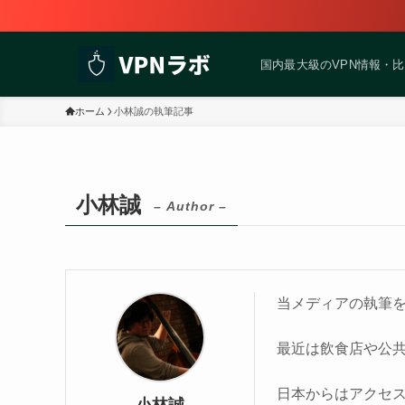
国内最大級のVPN情報・
ホーム
小林誠の執筆記事
小林誠
– Author –
当メディアの執筆
最近は飲食店や公共
日本からはアクセ