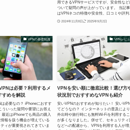
用できるVPNサービスですが、安全性など
ついて疑問の声が上がっています。 当記
はVPNネコの特徴や安全性、口コミや評判..
2024年11月8日
2025年9月2日
VPNの基礎知識
VPNレビ
でもVPNは必要？利用するメ
VPNを安い順に徹底比較！選び方
すすめを解説
状況別でおすすめなVPNも紹介
PNは必要なの？ iPhoneにおすす
安いVPNのおすすめが知りたい！ 安いVP
 こういった疑問や要望にお答え
てどうなの？ インターネットの普及によ
最近はiPhoneでも商品の購入
外出時や旅行時にも無料Wi-Fiを利用する
人情報を扱う機会が増えている
が多くなりました。併せて、セキュリティ
リティが重要視されてきていま
などへの配慮から、VPNを利用する人が増