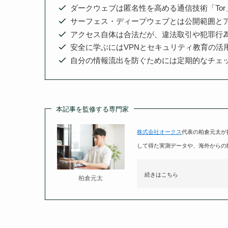
ダークウェブは匿名性を高める通信技術「To
サーフェス・ディープウェブとは公開範囲と
アクセス自体は合法だが、違法取引や犯罪行
安全に学ぶにはVPNとセキュリティ教育の活
自分の情報流出を防ぐためには定期的なチェ
本記事を監修する専門家
株式会社オークス
代表の柏倉元太が
して得た実測データや、海外からの
続きはこちら
柏倉元太