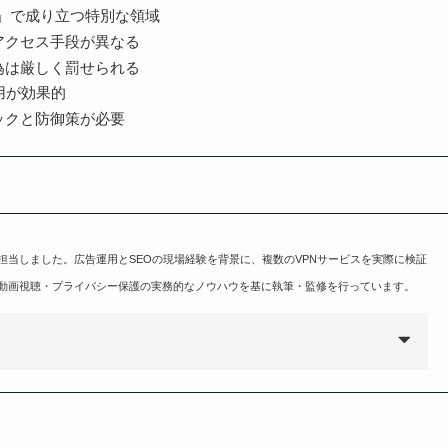
r」で成り立つ特別な領域
アクセス手段が異なる
為は厳しく罰せられる
用が効果的
ックと防御策が必要
担当しました。広告運用とSEOの現場経験を背景に、複数のVPNサービスを実際に検証
動画視聴・プライバシー保護の実務的なノウハウを基に執筆・監修を行っています。