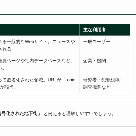
主な利用者
れる一般的なWebサイト。ニュースや
一般ユーザー
される。
会員ページや社内データベースなど。
企業・機関
い。
匿名化された領域。URLが「.onio
研究者・犯罪組織・
どが該当。
調査機関など
暗号化された地下街」
と例えると理解しやすいでしょう。