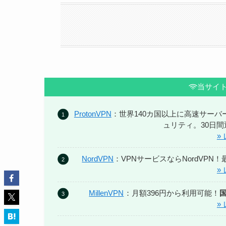
当サイト
ProtonVPN
：世界140カ国以上に高速サー
ュリティ。30日
»
NordVPN
：VPNサービスならNordVPN
»
MillenVPN
：月額396円から利用可能！
»