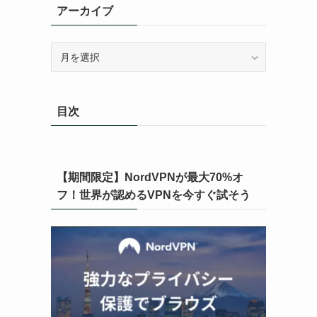
アーカイブ
ア
ー
カ
イ
目次
ブ
【期間限定】NordVPNが最大70%オ
フ！世界が認めるVPNを今すぐ試そう
。