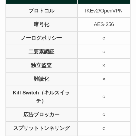
プロトコル
IKEv2/OpenVPN
暗号化
AES-256
ノーログポリシー
○
二要素認証
○
独立監査
×
難読化
×
Kill Switch（キルスイッ
○
チ）
広告ブロッカー
○
スプリットトンネリング
○