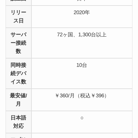
リリー
2020年
ス日
サーバ
72ヶ国、1,300台以上
ー接続
数
同時接
10台
続デバ
イス数
最安値/
￥360/月（税込￥396）
月
日本語
○
対応