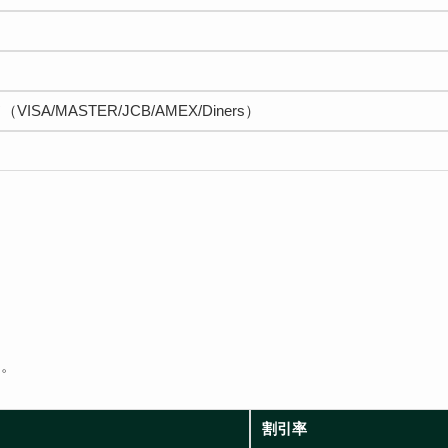
SA/MASTER/JCB/AMEX/Diners）
す。
割引率