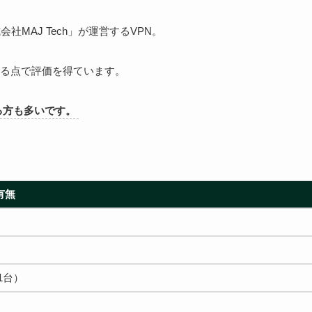
MAJ Tech」が運営するVPN。
る点で評価を得ています。
る方も多いです。
有無
1台）