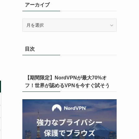
アーカイブ
ア
ー
カ
イ
目次
ブ
【期間限定】NordVPNが最大70%オ
フ！世界が認めるVPNを今すぐ試そう