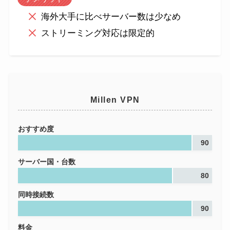
海外大手に比べサーバー数は少なめ
ストリーミング対応は限定的
Millen VPN
おすすめ度
90
サーバー国・台数
80
同時接続数
90
料金