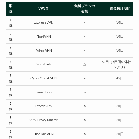
順
無料プランの
VPN名
返金保証期間
位
有無
1
ExpressVPN
×
30日
位
2
NordVPN
×
30日
位
3
Millen VPN
×
30日
位
4
30日（7日間の体験プラ
Surfshark
△
位
ンアリ）
5
CyberGhost VPN
×
45日
位
6
TunnelBear
○
–
位
7
ProtonVPN
○
30日
位
8
VPN Proxy Master
○
30日
位
9
Hide.Me VPN
○
30日
位