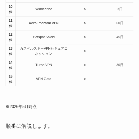
10
Windscribe
○
3日
位
11
Avira Phantom VPN
○
60日
位
12
Hotspot Shield
○
45日
位
13
カスペルスキーVPNセキュアコ
○
–
位
ネクション
14
Turbo VPN
○
30日
位
15
VPN Gate
○
–
位
※2026年5月時点
順番に解説します。