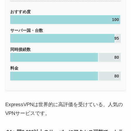
おすすめ度
100
サーバー国・台数
95
同時接続数
80
料金
80
ExpressVPNは世界的に高評価を受けている、人気の
VPNサービスです。