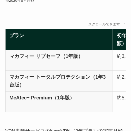
※2026年5月時点
スクロールできます
プラン
初年
額）
マカフィー リブセーフ（1年版）
約3,9
マカフィー トータルプロテクション（1年3
約2,9
台版）
McAfee+ Premium（1年版）
約5,9