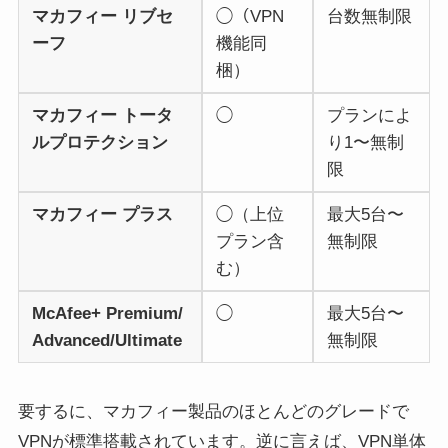
マカフィー リブセ
◯（VPN
台数無制限
ーフ
機能同
梱）
マカフィー トータ
◯
プランによ
ルプロテクション
り1〜無制
限
マカフィー プラス
◯（上位
最大5台〜
プラン含
無制限
む）
McAfee+ Premium/
◯
最大5台〜
Advanced/Ultimate
無制限
要するに、マカフィー製品のほとんどのグレードで
VPNが標準搭載されています。逆に言えば、VPN単体