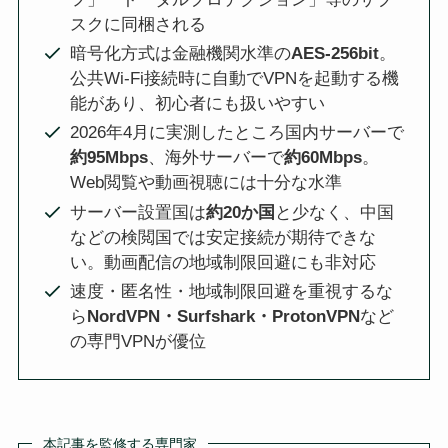
スクに同梱される
暗号化方式は金融機関水準の
AES-256bit
。
公共Wi-Fi接続時に自動でVPNを起動する機
能があり、初心者にも扱いやすい
2026年4月に実測したところ国内サーバーで
約95Mbps
、海外サーバーで
約60Mbps
。
Web閲覧や動画視聴には十分な水準
サーバー設置国は
約20か国
と少なく、中国
などの検閲国では安定接続が期待できな
い。動画配信の地域制限回避にも非対応
速度・匿名性・地域制限回避を重視するな
ら
NordVPN・Surfshark・ProtonVPN
など
の専門VPNが優位
本記事を監修する専門家