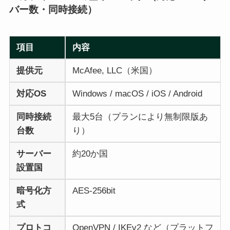
バー数・同時接続）
項目
内容
提供元
McAfee, LLC（米国）
対応OS
Windows / macOS / iOS / Android
同時接続
最大5台（プランにより無制限版あ
台数
り）
サーバー
約20か国
設置国
暗号化方
AES-256bit
式
プロトコ
OpenVPN / IKEv2 など（プラットフ