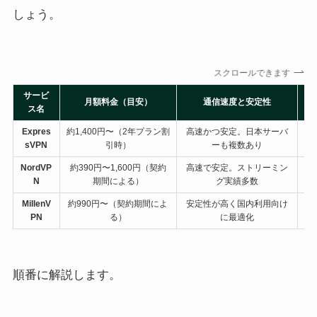
しょう。
スクロールできます
サービ
サ
月額料金（目安）
通信速度と安定性
ス名
Expres
約1,400円〜（2年プラン割
高速かつ安定。日本サーバ
約
sVPN
引時）
ーも複数あり
NordVP
約390円〜1,600円（契約
高速で安定。ストリーミン
約
N
期間による）
グ実績多数
MillenV
約990円〜（契約期間によ
安定性が高く国内利用向け
日
PN
る）
に最適化
順番に解説します。