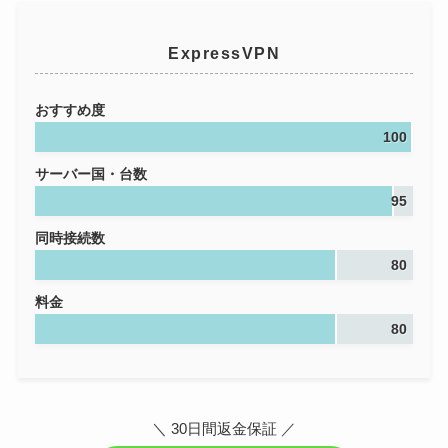
ExpressVPN
おすすめ度
100
サーバー国・台数
95
同時接続数
80
料金
80
＼ 30日間返金保証 ／